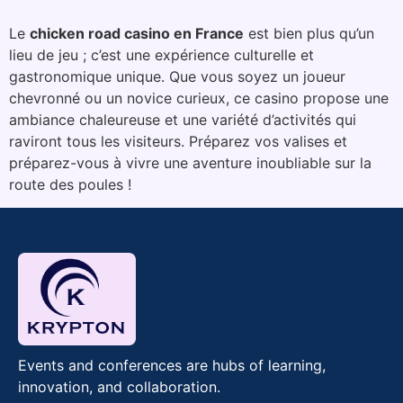
Le
chicken road casino en France
est bien plus qu’un
lieu de jeu ; c’est une expérience culturelle et
gastronomique unique. Que vous soyez un joueur
chevronné ou un novice curieux, ce casino propose une
ambiance chaleureuse et une variété d’activités qui
raviront tous les visiteurs. Préparez vos valises et
préparez-vous à vivre une aventure inoubliable sur la
route des poules !
Events and conferences are hubs of learning,
innovation, and collaboration.