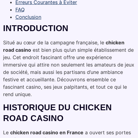
Erreurs Courantes à Éviter
FAQ
Conclusion
INTRODUCTION
Situé au cœur de la campagne française, le
chicken
road casino
est bien plus qu’un simple établissement de
jeu. Cet endroit fascinant offre une expérience
immersive qui attire non seulement les amateurs de jeux
de société, mais aussi les partisans d’une ambiance
festive et accueillante. Découvrons ensemble ce
fascinant casino, ses jeux palpitants, et tout ce qui le
rend unique.
HISTORIQUE DU CHICKEN
ROAD CASINO
Le
chicken road casino en France
a ouvert ses portes