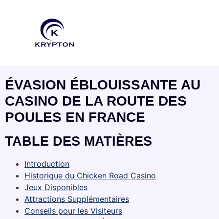
ÉVASION ÉBLOUISSANTE AU
CASINO DE LA ROUTE DES
POULES EN FRANCE
ÉVASION ÉBLOUISSANTE AU
CASINO DE LA ROUTE DES
POULES EN FRANCE
TABLE DES MATIÈRES
Introduction
Historique du Chicken Road Casino
Jeux Disponibles
Attractions Supplémentaires
Conseils pour les Visiteurs