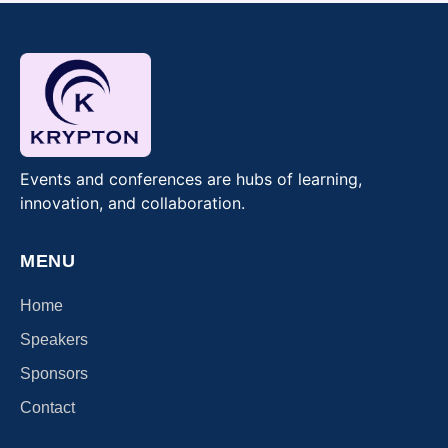
Events and conferences are hubs of learning,
innovation, and collaboration.
MENU
Home
Speakers
Sponsors
Contact